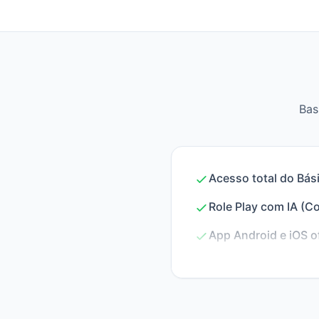
Bas
Acesso total do Bás
Role Play com IA (C
App Android e iOS of