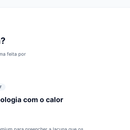
a?
a feita por
T
ologia com o calor
mium para preencher a lacuna que os