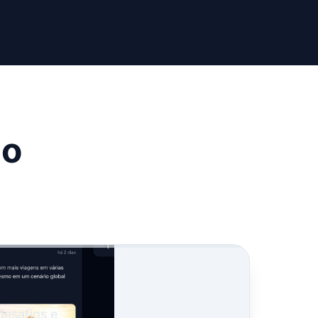
no
desafios e