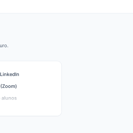
uro.
 LinkedIn
 (Zoom)
 alunos