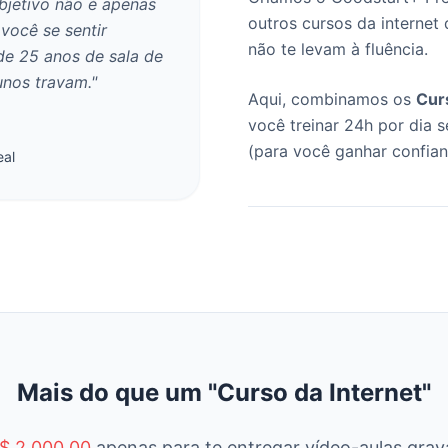
bjetivo não é apenas
outros cursos da internet 
 você se sentir
não te levam à fluência.
de 25 anos de sala de
unos travam."
Aqui, combinamos os
Cur
você treinar 24h por dia
(para você ganhar confianç
eal
Mais do que um "Curso da Internet"
$ 2.000,00
apenas para te entregar vídeo-aulas grav