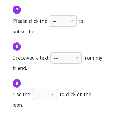
7
Please click the
to
subscribe.
8
I received a text
from my
friend.
9
Use the
to click on the
icon.