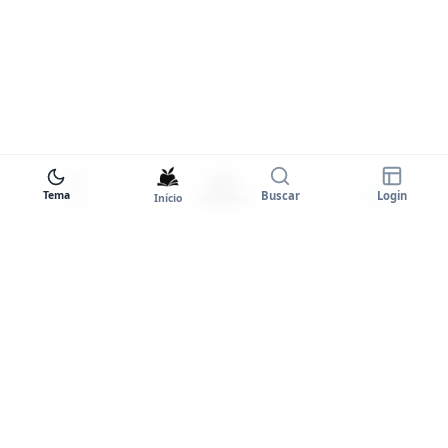
Tema
Buscar
Login
Início
Biblioteca
Entrar
Tema
Goodstart+
A plataforma completa para você
dominar o inglês. Certificados,
comunidade e prática ilimitada.