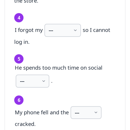
the store.
4
I forgot my
so I cannot
log in.
5
He spends too much time on social
.
6
My phone fell and the
cracked.