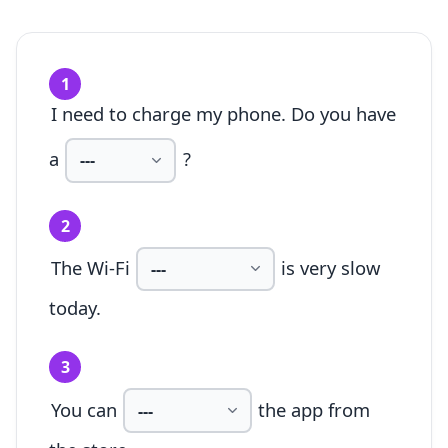
1
I need to charge my phone. Do you have
a
?
2
The Wi-Fi
is very slow
today.
3
You can
the app from