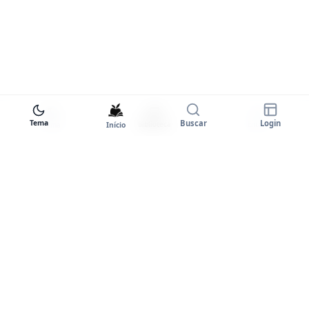
Tema
Buscar
Login
Início
Biblioteca
Entrar
Tema
Goodstart+
A plataforma completa para você
dominar o inglês. Certificados,
comunidade e prática ilimitada.