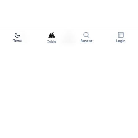
Tema
Buscar
Login
Início
Biblioteca
Entrar
Tema
Goodstart+
A plataforma completa para você
dominar o inglês. Certificados,
comunidade e prática ilimitada.
PLATAFORMA