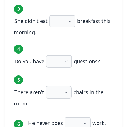
3
She didn't eat
breakfast this
morning.
4
Do you have
questions?
5
There aren't
chairs in the
room.
He never does
work.
6