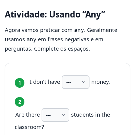
Atividade: Usando “Any”
Agora vamos praticar com
. Geralmente
any
usamos
em frases negativas e em
any
perguntas. Complete os espaços.
I don't have
money.
1
2
Are there
students in the
classroom?