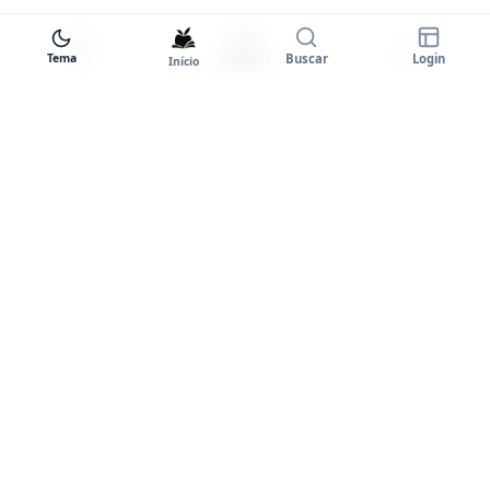
Tema
Buscar
Login
Início
Biblioteca
Entrar
Tema
Goodstart+
A plataforma completa para você
dominar o inglês. Certificados,
comunidade e prática ilimitada.
PLATAFORMA
Entrar
Cursos Premium
Planos e Preços