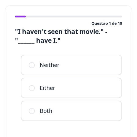
Questão
1
de
10
"I haven't seen that movie." -
"______ have I."
Neither
Either
Both