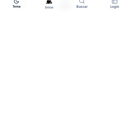
Tema
Buscar
Login
Início
Biblioteca
Entrar
Tema
Goodstart+
A plataforma completa para você
dominar o inglês. Certificados,
comunidade e prática ilimitada.
PLATAFORMA
Entrar
Cursos Premium
Planos e Preços
Sobre Nós
Depoimentos