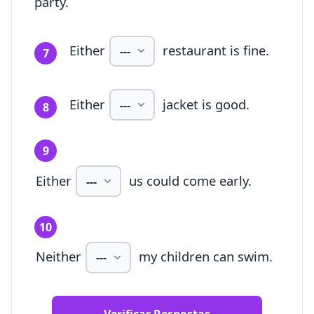
party.
Either
restaurant is fine.
7
Either
jacket is good.
8
9
Either
us could come early.
10
Neither
my children can swim.
Verificar Respostas