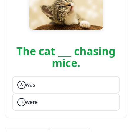
The cat ___ chasing
mice.
was
A
were
B