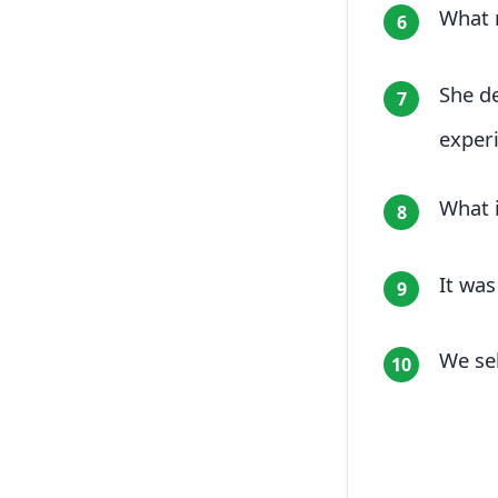
What 
6
She de
7
experi
What 
8
It was
9
We sel
10