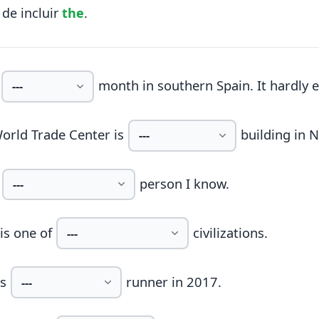
de incluir
the
.
month in southern Spain. It hardly e
orld Trade Center is
building in 
person I know.
is one of
civilizations.
s
runner in 2017.