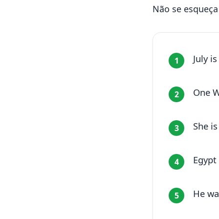
Não se esqueça 
July is
1
One W
2
She is
3
Egypt 
4
He wa
5