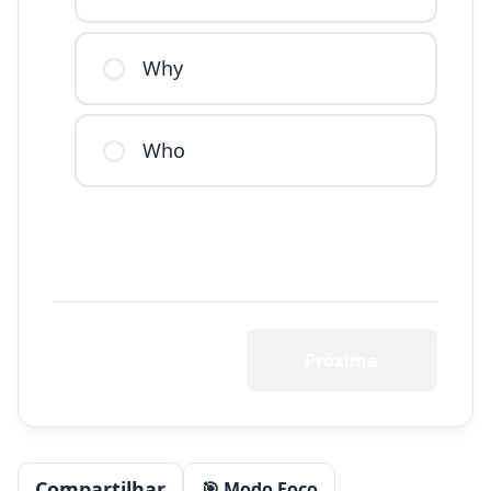
Why
Who
Próxima
Compartilhar
🎯 Modo Foco