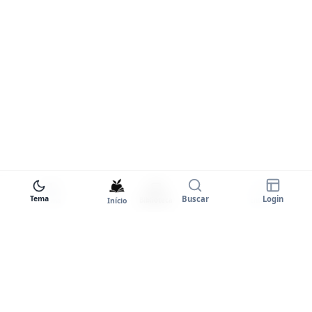
Tema
Buscar
Login
Início
Biblioteca
Entrar
Tema
Goodstart+
A plataforma completa para você
dominar o inglês. Certificados,