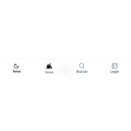
Tema
Buscar
Login
Início
Biblioteca
Entrar
Tema
Goodstart+
A plataforma completa para você
dominar o inglês. Certificados,
comunidade e prática ilimitada.