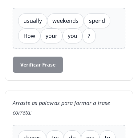
usually
weekends
spend
How
your
you
?
Verificar Frase
Arraste as palavras para formar a frase
correta:
chores
try
do
my
to