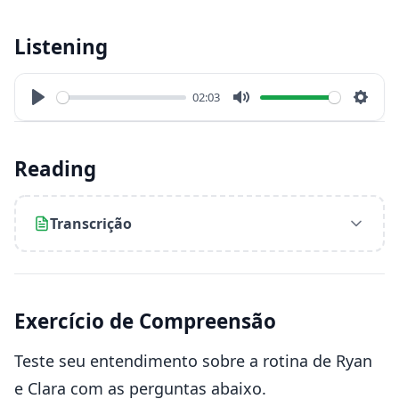
Listening
02:03
Play
Mute
Sett
Reading
Transcrição
Exercício de Compreensão
Teste seu entendimento sobre a rotina de Ryan
e Clara com as perguntas abaixo.