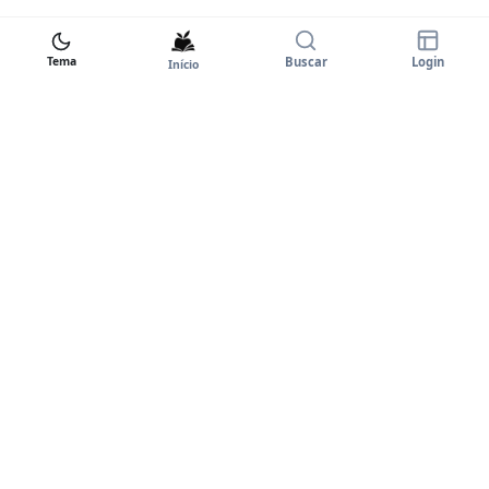
Tema
Buscar
Login
Início
Goodstart+
A plataforma completa para você
dominar o inglês. Certificados,
comunidade e prática ilimitada.
PLATAFORMA
Entrar
Cursos Premium
Planos e Preços