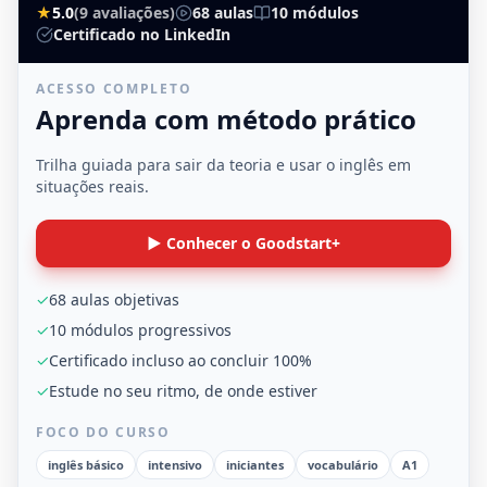
★
5.0
(9 avaliações)
68 aulas
10 módulos
Certificado no LinkedIn
ACESSO COMPLETO
Aprenda com método prático
Trilha guiada para sair da teoria e usar o inglês em
situações reais.
▶ Conhecer o Goodstart+
✓
68 aulas objetivas
✓
10 módulos progressivos
✓
Certificado incluso ao concluir 100%
✓
Estude no seu ritmo, de onde estiver
FOCO DO CURSO
inglês básico
intensivo
iniciantes
vocabulário
A1