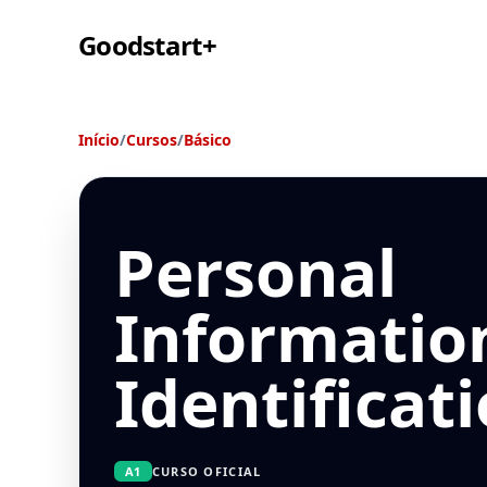
Goodstart+
Início
/
Cursos
/
Básico
Personal
Informatio
Identificat
A1
CURSO OFICIAL