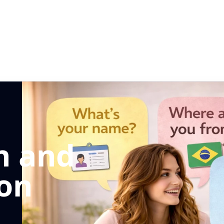
n and
ion