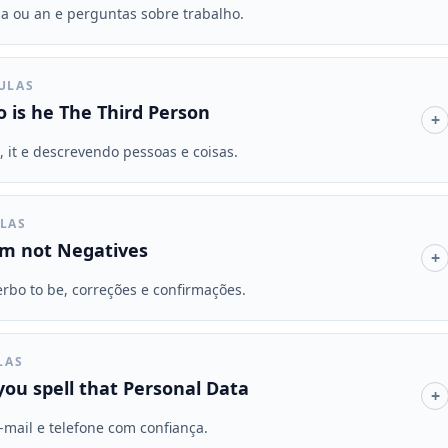
s a ou an e perguntas sobre trabalho.
AULAS
 is he The Third Person
+
 it e descrevendo pessoas e coisas.
ULAS
Im not Negatives
+
rbo to be, correções e confirmações.
LAS
ou spell that Personal Data
+
e-mail e telefone com confiança.