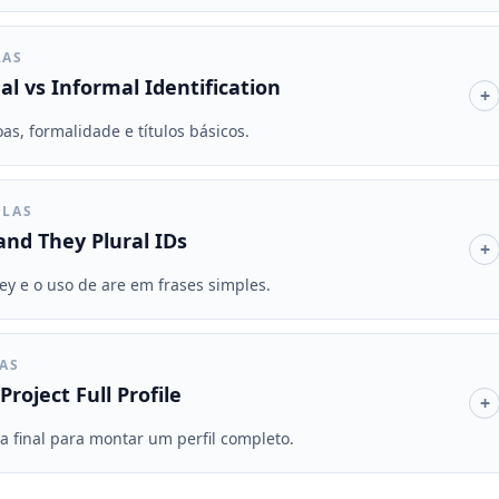
LAS
l vs Informal Identification
+
, formalidade e títulos básicos.
ULAS
nd They Plural IDs
+
ey e o uso de are em frases simples.
LAS
roject Full Profile
+
ca final para montar um perfil completo.