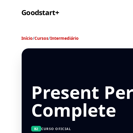
Goodstart+
Início
/
Cursos
/
Intermediário
Present Per
Complete
B2
CURSO OFICIAL