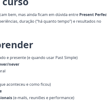
 curso
nicam bem, mas ainda ficam em dúvida entre
Present Perfec
periências, duração (“há quanto tempo”) e resultados no
prender
ado e presente (e quando usar Past Simple)
ever/never
ral
que aconteceu e como ficou)
e
sionais
(e-mails, reuniões e performance)